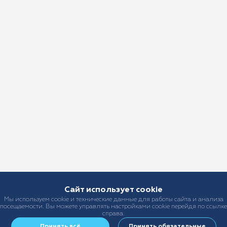
Сайт использует cookie
Мы используем cookie и технические данные для работы сайта и анализа
посещаемости. Вы можете управлять настройками cookie перейдя по ссылке
справа.
Принять всё
Принять обязательные