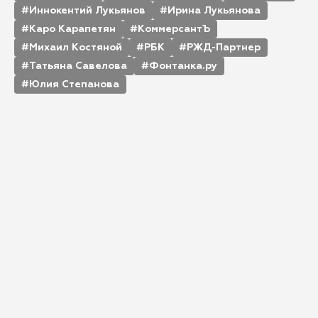
Иннокентий Лукьянов
Ирина Лукьянова
Каро Карапетян
КоммерсантЪ
Михаил Костяной
РБК
РЖД-Партнер
Татьяна Савелова
Фонтанка.ру
Юлия Степанова