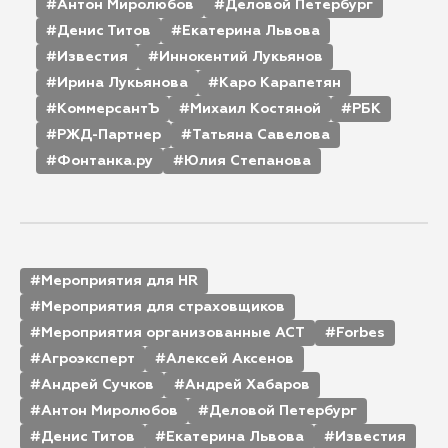
Антон Миролюбов
Деловой Петербург
Денис Титов
Екатерина Львова
Известия
Иннокентий Лукьянов
Ирина Лукьянова
Каро Карапетян
КоммерсантЪ
Михаил Костяной
РБК
РЖД-Партнер
Татьяна Савелова
Фонтанка.ру
Юлия Степанова
Мероприятия для HR
Мероприятия для страховщиков
Мероприятия организованные АСТ
Forbes
Агроэксперт
Алексей Аксенов
Андрей Сучков
Андрей Хабаров
Антон Миролюбов
Деловой Петербург
Денис Титов
Екатерина Львова
Известия