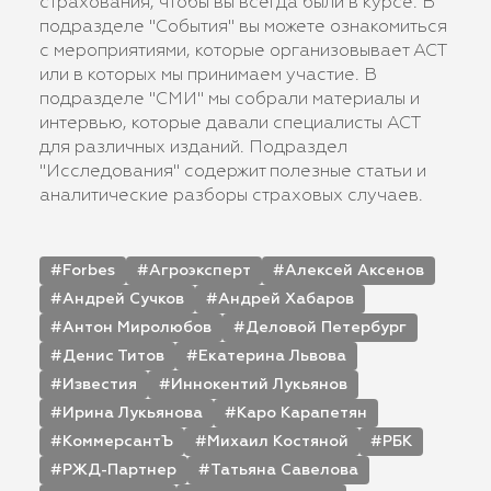
страхования, чтобы вы всегда были в курсе. В
подразделе "События" вы можете ознакомиться
с мероприятиями, которые организовывает АСТ
или в которых мы принимаем участие. В
подразделе "СМИ" мы собрали материалы и
интервью, которые давали специалисты АСТ
для различных изданий. Подраздел
"Исследования" содержит полезные статьи и
аналитические разборы страховых случаев.
Forbes
Агроэксперт
Алексей Аксенов
Андрей Сучков
Андрей Хабаров
Антон Миролюбов
Деловой Петербург
Денис Титов
Екатерина Львова
Известия
Иннокентий Лукьянов
Ирина Лукьянова
Каро Карапетян
КоммерсантЪ
Михаил Костяной
РБК
РЖД-Партнер
Татьяна Савелова