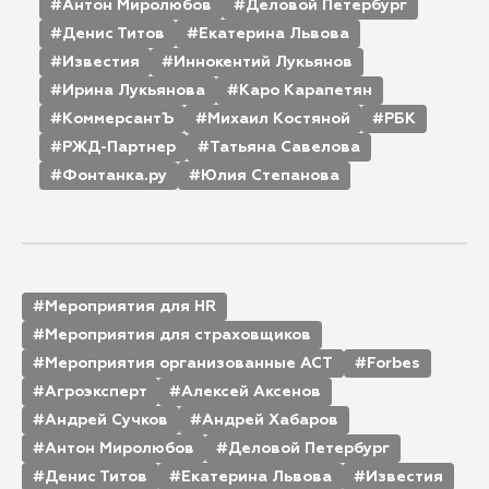
Антон Миролюбов
Деловой Петербург
Денис Титов
Екатерина Львова
Известия
Иннокентий Лукьянов
Ирина Лукьянова
Каро Карапетян
КоммерсантЪ
Михаил Костяной
РБК
РЖД-Партнер
Татьяна Савелова
Фонтанка.ру
Юлия Степанова
Мероприятия для HR
Мероприятия для страховщиков
Мероприятия организованные АСТ
Forbes
Агроэксперт
Алексей Аксенов
Андрей Сучков
Андрей Хабаров
Антон Миролюбов
Деловой Петербург
Денис Титов
Екатерина Львова
Известия