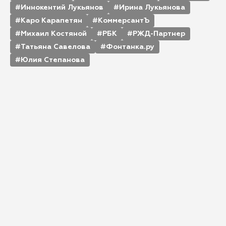
Иннокентий Лукьянов
Ирина Лукьянова
Каро Карапетян
КоммерсантЪ
Михаил Костяной
РБК
РЖД-Партнер
Татьяна Савелова
Фонтанка.ру
Юлия Степанова