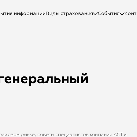
рытие информации
Виды страхования
События
Конт
 генеральный
аховом рынке, советы специалистов компании АСТ и