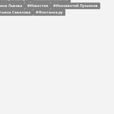
рина Львова
Известия
Иннокентий Лукьянов
тьяна Савелова
Фонтанка.ру