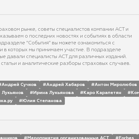
аховом рынке, советы специалистов компании АСТ и
казываем о последних новостях и событиях в области
подразделе "События" вы можете ознакомиться с
и в которых мы принимаем участие. В подразделе
ые давали специалисты АСТ для различных изданий.
статьи и аналитические разборы страховых случаев.
Андрей Сучков
Андрей Хабаров
Антон Миролюбов
 Лукьянов
Ирина Лукьянова
Каро Карапетян
Ко
ка.ру
Юлия Степанова
овщиков
Мероприятия организованные АСТ
Forbes