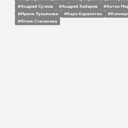
Андрей Сучков
Андрей Хабаров
Антон Ми
Ирина Лукьянова
Каро Карапетян
Коммер
Юлия Степанова