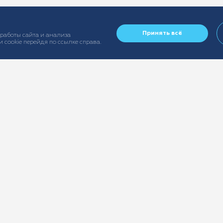
Принять всё
 работы сайта и анализа
 cookie перейдя по ссылке справа.
вания
Раскрытие информации
© ООО «Страх
 имущества
Раскрытие правовой
ИНН: 7730548
 автопарков
информации
ОГРН: 506774
 персонала
Перечень страховых
Юридический ад
ответственности
организаций
Москва, вн.тер
нсовых рисков
Список участников
Округ Преснен
грузов
страхового брокера
морских рисков
Схема владения
Пресня, д. 24, 
Документы
I/55
Информация
Все права за