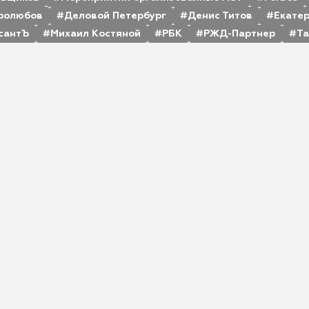
ролюбов
Деловой Петербург
Денис Титов
Екате
сантЪ
Михаил Костяной
РБК
РЖД-Партнер
Та