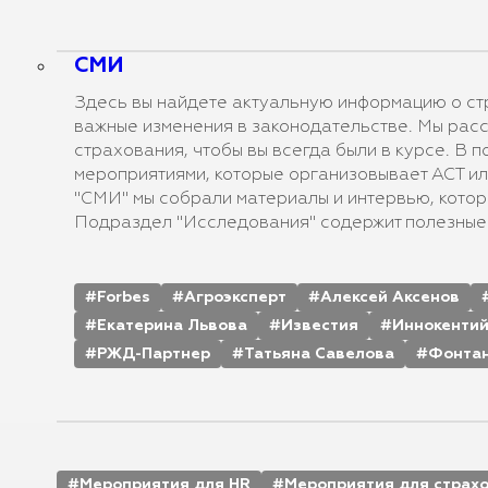
СМИ
Здесь вы найдете актуальную информацию о стр
важные изменения в законодательстве. Мы расс
страхования, чтобы вы всегда были в курсе. В 
мероприятиями, которые организовывает АСТ ил
"СМИ" мы собрали материалы и интервью, котор
Подраздел "Исследования" содержит полезные 
Forbes
Агроэксперт
Алексей Аксенов
Екатерина Львова
Известия
Иннокентий
РЖД-Партнер
Татьяна Савелова
Фонтан
Мероприятия для HR
Мероприятия для страх