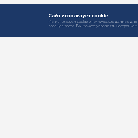
Сайт использует cookie
Мы используем cookie и технические данные для
посещаемости. Вы можете управлять настройками
Виды страхо
Страхование
Страхование
Страхование
Страхование 
+7 (499) 678-22-55
Защита фина
Страхование 
sales@ast-broker.ru
Страхование 
info@ast-broker.ru
Политика обработки персональных данных
Согласие на обработку персональных данных