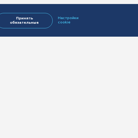
Настройки
Принять
cookie
обязательные
овые брокеры «АСТ»
138
6759031
рес: 123376, г.
.г. Муниципальный
ский, ул Красная
этаж 5, помещ./ком.
щищены.