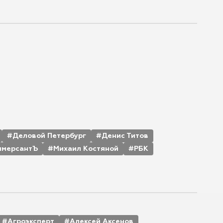
Деловой Петербург
Денис Титов
ммерсантЪ
Михаил Костяной
РБК
Агроэксперт
Алексей Аксенов