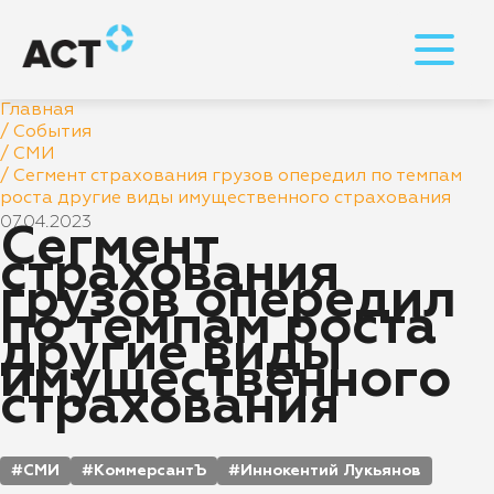
Главная
/
События
/
СМИ
/
Сегмент страхования грузов опередил по темпам
роста другие виды имущественного страхования
07.04.2023
Сегмент
страхования
грузов опередил
по темпам роста
другие виды
имущественного
страхования
СМИ
КоммерсантЪ
Иннокентий Лукьянов