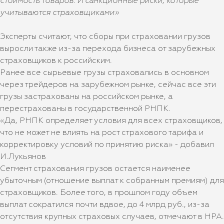
стоимость товаров. И санкционные риски, которые
учитываются страховщиками»
Эксперты считают, что сборы при страховании грузов
выросли также из-за перехода бизнеса от зарубежных
страховщиков к российским.
Ранее все сырьевые грузы страховались в основном
через трейдеров на зарубежном рынке, сейчас все эти
грузы застрахованы на российском рынке, а
перестрахованы в государственной РНПК.
«Да, РНПК определяет условия для всех страховщиков,
что не может не влиять на рост страхового тарифа и
корректировку условий по принятию риска» - добавил
И.Лукьянов
Сегмент страхования грузов остается наименее
убыточным (отношение выплат к собранным премиям) для
страховщиков. Более того, в прошлом году объем
выплат сократился почти вдвое, до 4 млрд руб., из-за
отсутствия крупных страховых случаев, отмечают в НРА.