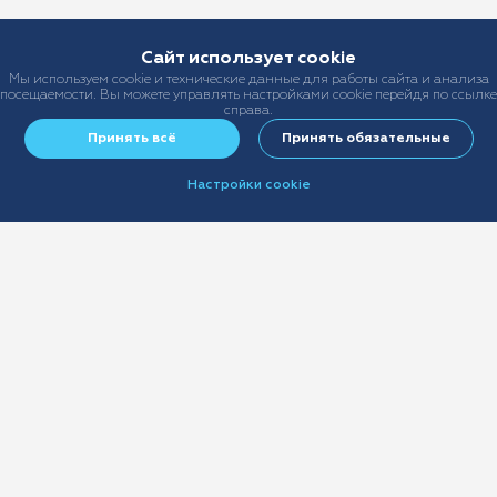
Сайт использует cookie
Мы используем cookie и технические данные для работы сайта и анализа
посещаемости. Вы можете управлять настройками cookie перейдя по ссылке
справа.
Принять всё
Принять обязательные
Настройки cookie
+7 (499) 678-22-55
sales@ast-broker.ru
info@ast-broker.ru
Виды страхования
Страхование имущества