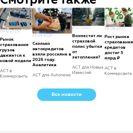
Смотрите также
21.07.2025
28.08.2025
09.12.2025
23.04.2026
Возместит ли
Рост рынка
Рынок
страховой
страхования
Cколько
страхования
полис убытки
кредитов
автокредитов
грузов
от
достиг 5
взяли россияне в
движется к
затопления?
млрд ₽
2026 году.
новой модели
Аналитика
АСТ для Новых
АСТ в
АСТ в
Известий
Коммерсантъ
АСТ для Autonews
Коммерсантъ
Все новости