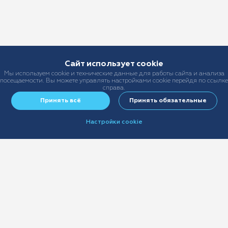
Сайт использует cookie
Мы используем cookie и технические данные для работы сайта и анализа
посещаемости. Вы можете управлять настройками cookie перейдя по ссылке
справа.
Принять всё
Принять обязательные
Настройки cookie
+7 (499) 678-22-55
sales@ast-broker.ru