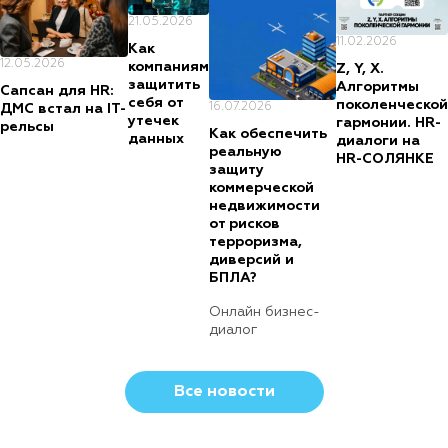
21.05.2026
11.02.2026
Как
12.05.2026
компаниям
Z, Y, X.
защитить
Алгоритмы
Сапсан для HR:
себя от
поколенческой
16.07.2026
ДМС встал на IT-
утечек
гармонии. HR-
рельсы
Как обеспечить
данных
диалоги на
реальную
HR-СОЛЯНКЕ
защиту
коммерческой
недвижимости
от рисков
терроризма,
диверсий и
БПЛА?
Онлайн бизнес-
диалог
Все новости