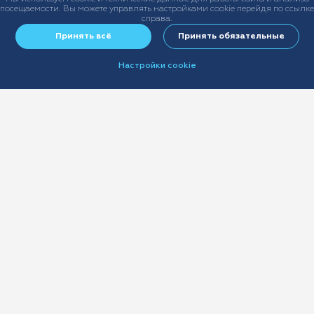
посещаемости. Вы можете управлять настройками cookie перейдя по ссылке
справа.
Принять всё
Принять обязательные
Настройки cookie
+7 (499) 678-22-55
sales@ast-broker.ru
info@ast-broker.ru
Виды страхования
Страхование имущества
Страхование автопарков
Страхование персонала
Страхование ответственности
Защита финансовых рисков