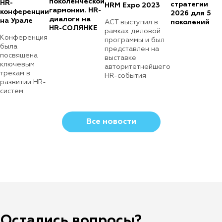
поколенческой
HR-
стратегии
HRM Expo 2023
гармонии. HR-
конференции
2026 для 5
диалоги на
на Урале
АСТ выступил в
поколений
HR-СОЛЯНКЕ
рамках деловой
Конференция
программы и был
была
представлен на
посвящена
выставке
ключевым
авторитетнейшего
трекам в
HR-события
развитии HR-
систем
Все новости
Остались вопросы?