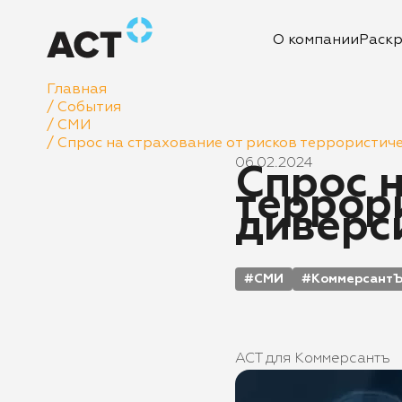
О компании
Раск
Главная
/
События
/
СМИ
/
Спрос на страхование от рисков террористиче
06.02.2024
Спрос н
террор
диверс
СМИ
Коммерсант
АСТ для Коммерсантъ