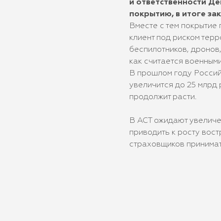
и ответственности Де
покрытию, в итоге за
Вместе с тем покрытие
клиент под риском тер
беспилотников, дронов,
как считается военным
В прошлом году Россий
увеличится до 25 млрд 
продолжит расти.
В АСТ ожидают увеличе
приводить к росту вос
страховщиков принимать