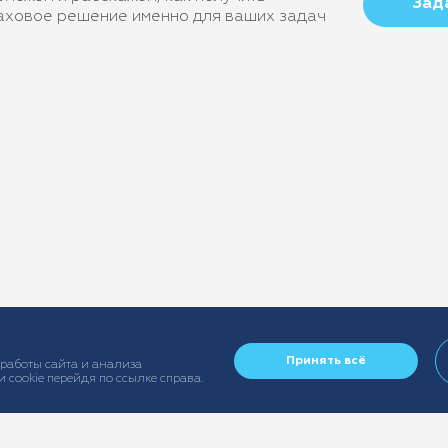
Зад
аховое решение именно для ваших задач
Принять всё
 работы сайта и анализа
 cookie перейдя по ссылке справа.