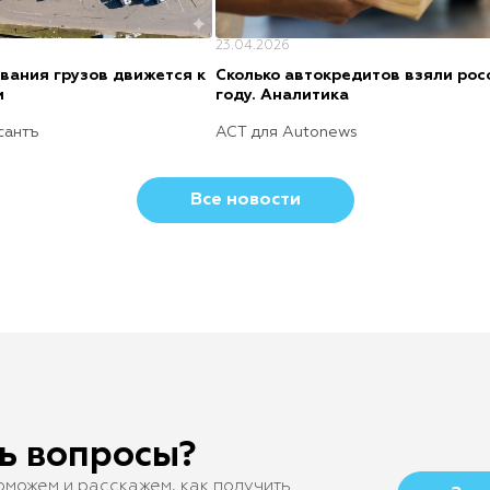
23.04.2026
вания грузов движется к
Cколько автокредитов взяли рос
и
году. Аналитика
сантъ
АСТ для Autonews
Все новости
ь вопросы?
оможем и расскажем, как получить