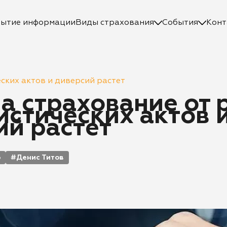
рытие информации
Виды страхования
События
Конт
ских актов и диверсий растет
а страхование от 
истических актов 
ий растет
Ъ
Денис Титов