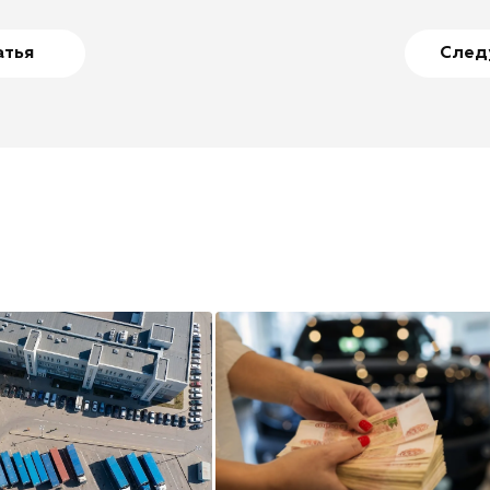
атья
След