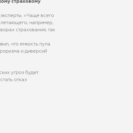
акому страховому
 эксперты. «Чаще всего
о летающего, например,
оворах страхования, так
ил, что емкость пула
рроризма и диверсий
ких угроз будет
стать отказ