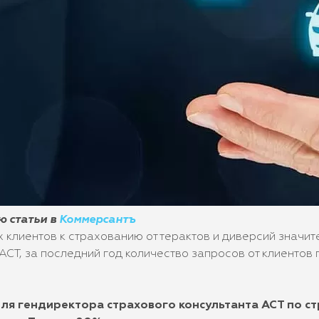
ю статьи в
Коммерсантъ
 клиентов к страхованию от терактов и диверсий значит
АСТ, за последний год количество запросов от клиентов
еля гендиректора страхового консультанта АСТ по с