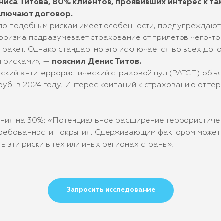
ниса Титова, 80% клиентов, проявивших интерес к т
ключают договор.
 по подобным рискам имеет особенности, предупреждают
роризма подразумевает страхование от прилетов чего-т
 ракет. Однако стандартно это исключается во всех дог
и рисками», —
пояснил Денис Титов.
ский антитеррористический страховой пул (РАТСП) объяв
руб. в 2024 году. Интерес компаний к страхованию от те
ния на 30%: «Потенциальное расширение террористичес
требованности покрытия. Сдерживающим фактором может 
 эти риски в тех или иных регионах страны».
Запросить исследование