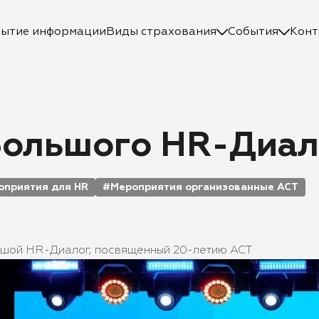
рытие информации
Виды страхования
События
Конт
Большого HR-Диал
оприятия для HR
Мероприятия организованные АСТ
ьшой HR-Диалог, посвященный 20-летию АСТ