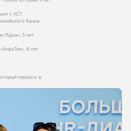
Russia, которая 9 лет
ает с АСТ.
вразийского банка
и Ядран, 5 лет
 ИнфоТекс, 8 лет
 который перерос в