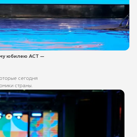
ему юбилею АСТ —
которые сегодня
омики страны.