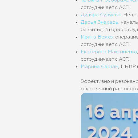
Татьяна Преображенск
сотрудничает с АСТ.
Диляра Суляева
, Head
Дарья Знахарь
, начал
развития, 3 года сотруд
Ирина Бежко
, операци
сотрудничает с АСТ.
Екатерина Максименко
сотрудничает с АСТ.
Марина Саглам
, HRBP 
Эффективно и резонан
откровенный разговор 