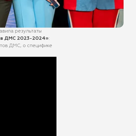
авила результаты
 в ДМС 2023-2024»
:
ктов ДМС, о специфике