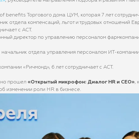
ая
, руководитель направления подбора и развития Haeir 
 of benefits Торгового дома ЦУМ, которая 7 лет сотруднич
ьник отдела компенсаций, льгот и трудовых отношений Е
ничает с АСТ.
онный директор по управлению персоналом фармкомпани
, начальник отдела управления персоналом ИТ-компании
компании «Ричмонд», 6 лет сотрудничает с АСТ.
сно прошел
«Открытый микрофон: Диалог HR и CEO»
,
об изменении роли HR в бизнесе.