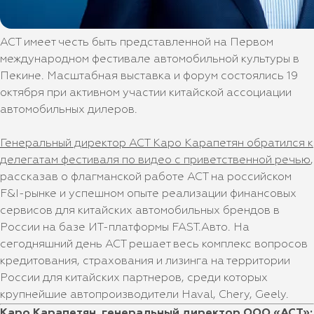
АСТ имеет честь быть представленной на Первом
международном фестивале автомобильной культуры в
Пекине. Масштабная выставка и форум состоялись 19
октября при активном участии китайской ассоциации
автомобильных дилеров.
Генеральный директор АСТ Каро Карапетян обратился к
делегатам фестиваля по видео с приветственной речью
,
рассказав о флагманской работе АСТ на российском
F&I-рынке и успешном опыте реализации финансовых
сервисов для китайских автомобильных брендов в
России на базе ИТ-платформы FASТ.Авто. На
сегодняшний день АСТ решает весь комплекс вопросов
кредитования, страхования и лизинга на территории
России для китайских партнеров, среди которых
крупнейшие автопроизводители Haval, Chery, Geely.
Каро Карапетян, генеральный директор ООО «АСТ»: