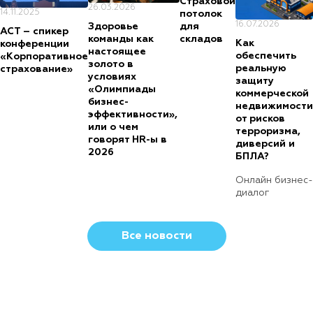
Страховой
26.03.2026
14.11.2025
потолок
16.07.2026
для
Здоровье
АСТ – спикер
складов
команды как
Как
конференции
настоящее
обеспечить
«Корпоративное
золото в
реальную
страхование»
условиях
защиту
«Олимпиады
коммерческой
бизнес-
недвижимости
эффективности»,
от рисков
или о чем
терроризма,
говорят HR-ы в
диверсий и
2026
БПЛА?
Онлайн бизнес-
диалог
Все новости