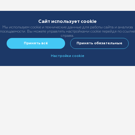
Сайт использует cookie
Мы используем cookie и технические данные для работы сайта и анализа
посещаемости. Вы можете управлять настройками cookie перейдя по ссылке
справа.
Принять всё
Принять обязательные
Настройки cookie
+7 (499) 678-22-55
sales@ast-broker.ru
info@ast-broker.ru
Виды страхования