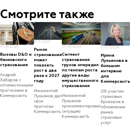
Смотрите также
13.11.2023
07.04.2023
17.08.2023
01.07.2024
Рынок
Сегмент
Вызовы D&O и
страхования
Ирина
страхования
банковского
может
Лукьянова в
грузов опередил
страхования
показать
большом
по темпам роста
рост в два
интервью
Андрей
другие виды
раза к 2027
для
Хабаров с
имущественного
году
Коммерсантъ
оптимистичными
страхования
прогнозами в
Иннокентий
Об участии
Иннокентий
Коммерсантъ
Лукьянов дал
страховых
Лукьянов
свои
брокеров в
прокомментировал
прогнозы
обновлении
ситуацию
Коммерсантъ
рынка
КоммерсантЪ
страховых
услуг